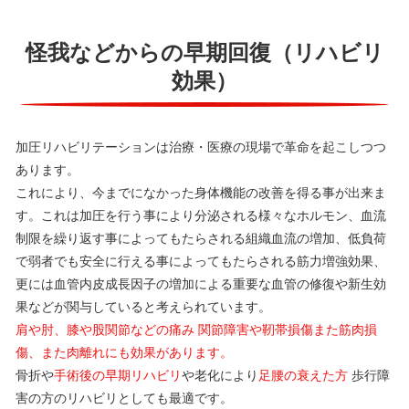
怪我などからの早期回復（リハビリ
効果）
加圧リハビリテーションは治療・医療の現場で革命を起こしつつ
あります。
これにより、今までになかった身体機能の改善を得る事が出来ま
す。これは加圧を行う事により分泌される様々なホルモン、血流
制限を繰り返す事によってもたらされる組織血流の増加、低負荷
で弱者でも安全に行える事によってもたらされる筋力増強効果、
更には血管内皮成長因子の増加による重要な血管の修復や新生効
果などが関与していると考えられています。
肩や肘、膝や股関節などの痛み 関節障害や靭帯損傷また筋肉損
傷、また肉離れにも効果があります。
骨折や
手術後の早期リハビリ
や老化により
足腰の衰えた方
歩行障
害の方のリハビリとしても最適です。