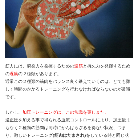
筋力には、瞬発力を発揮するための
速筋
と持久力を発揮するため
の
遅筋
の２種類があります。
通常この２種類の筋肉をバランス良く鍛えていくのは、とても難
しく時間のかかるトレーニングを行わなければならないのが常識
です。
しかし、
加圧トレーニングは、この常識を覆しまた。
適正圧を加える事で得られる血流コントロールにより、加圧後ま
もなく２種類の筋肉は同時にがんばらざるを得ない状況、つま
り、激しいトレーニング
(筋肉はだまされ)
をしている時と同じ状