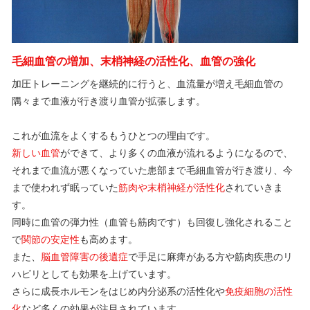
毛細血管の増加、末梢神経の活性化、血管の強化
加圧トレーニングを継続的に行うと、血流量が増え毛細血管の
隅々まで血液が行き渡り血管が拡張します。
これが血流をよくするもうひとつの理由です。
新しい血管
ができて、より多くの血液が流れるようになるので、
それまで血流が悪くなっていた患部まで毛細血管が行き渡り、今
まで使われず眠っていた
筋肉や末梢神経が活性化
されていきま
す。
同時に血管の弾力性（血管も筋肉です）も回復し強化されること
で
関節の安定性
も高めます。
また、
脳血管障害の後遺症
で手足に麻痺がある方や筋肉疾患のリ
ハビリとしても効果を上げています。
さらに成長ホルモンをはじめ内分泌系の活性化や
免疫細胞の活性
化
など多くの効果が注目されています。