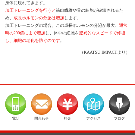
身体に現れてきます。
加圧トレーニングを行うと
筋肉繊維や骨の細胞が破壊されるた
め、
成長ホルモンの分泌は増加
します。
加圧トレーニングの場合、この成長ホルモンの分泌が最大、
通常
時の290倍にまで増加
し、体中の細胞を
驚異的なスピードで修復
し、細胞の老化を防ぐのです
。
（KAATSU IMPACTより）
電話
問合わせ
料金
アクセス
ブログ