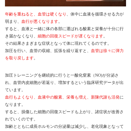
年齢を重ねると、血管は硬くなり
、体中に血液を循環させる力が
弱まり、
血行が悪くなります
。
すると、血液と一緒に体の各部に運ばれる酸素と栄養が十分に行
き届かなくなり、
細胞の回復スピードが遅くなります
。
その結果さまぎまな症状となって体に現れてくるのです。
加圧を行い、血管の収縮、拡張を繰り返すと、
血管は徐々に弾力
を取り戻します
。
加圧トレーニングを継続的に行うと一酸化窒素（NO)が分泌さ
れ、血管内皮細胞が若返り、増加するという臨床研究データが出
ています。
血行もよくなり、血液中の酸素、栄養も増え、新陳代謝も活発
に
なります。
すると、損傷した細胞の回復スピードも上がり、諸症状が改善さ
れていくのです。
加齢とともに成長ホルモンの分泌量は減少し、老化現象となって