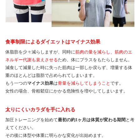
食事制限によるダイエットはマイナス効果
体脂肪を少々減らしますが、同時に
筋肉の量を減らし、筋肉のエ
ネルギー代謝も衰えさせる
ため、体にプラスをもたらしません。
減食して減量した時に失った筋肉は一部しか戻らず、増量する体
重のほとんどは脂肪で占められてしまいます。
もう一つの
マイナス効果
は
骨量を減らしてしまうこと
です。
女性の場合、骨粗鬆症にかかる危険性を増やしてしまいます。
太りにくいカラダを手に入れる
加圧トレーニングを始めて
最初の約1ヶ月は体質が変わる期間
と考
えてください。
その後に体型や体重に明らかな変化が出始めます。