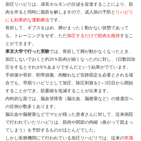
加圧リハビリは、成長ホルモンの分泌を促進することにより、筋
肉を作ると同時に脂肪を解しますので、成人病の予防と
リハビリ
にも効果的な運動療法
です。
骨折して、ギブスをはめ、脚がまったく動かない状態であって
も、トレーニングをせず、ただ
加圧するだけで筋肉を維持
するこ
とができます。
東京大学で行った実験
では、骨折して脚が動かなくなったとき、
加圧しないでおくと約20％筋肉が細くなったのに対し、1日数回加
圧をするとそれが8％あまりですんだという結果がでています。
手術後や骨折、靭帯損傷、肉離れなど安静固定を必要とされる場
合でも、早期リハビリとして加圧、除圧刺激を2～3日目から開始
することができ、筋萎縮を低減することが出来ます。
内科的な面では、脳血管障害（脳出血、脳梗塞など）の後遺症へ
の症例が数多くあります。
脳出血や脳梗塞などでマヒが残った患者さんに対して、従来病院
で行われていたリハビリは、筋肉や関節の拘縮（曲がって固まっ
てしまう）を予防するものがほとんどでした。
しかし医療機関にて行われている加圧リハビリでは、従来の
常識