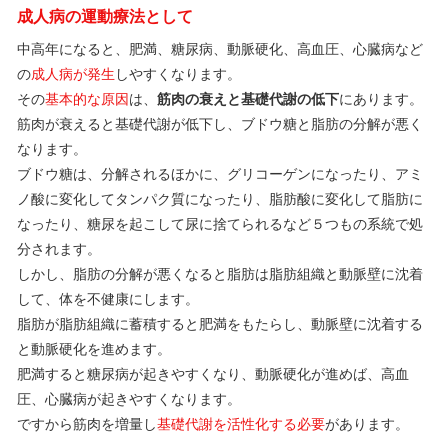
成人病の運動療法として
中高年になると、肥満、糖尿病、動脈硬化、高血圧、心臓病など
の
成人病が発生
しやすくなります。
その
基本的な原因
は、
筋肉の衰えと基礎代謝の低下
にあります。
筋肉が衰えると基礎代謝が低下し、ブドウ糖と脂肪の分解が悪く
なります。
ブドウ糖は、分解されるほかに、グリコーゲンになったり、アミ
ノ酸に変化してタンパク質になったり、脂肪酸に変化して脂肪に
なったり、糖尿を起こして尿に捨てられるなど５つもの系統で処
分されます。
しかし、脂肪の分解が悪くなると脂肪は脂肪組織と動脈壁に沈着
して、体を不健康にします。
脂肪が脂肪組織に蓄積すると肥満をもたらし、動脈壁に沈着する
と動脈硬化を進めます。
肥満すると糖尿病が起きやすくなり、動脈硬化が進めば、高血
圧、心臓病が起きやすくなります。
ですから筋肉を増量し
基礎代謝を活性化する必要
があります。