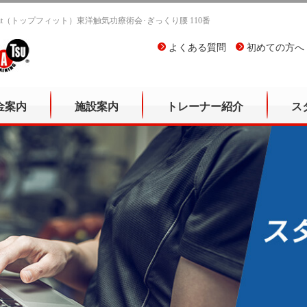
Fit（トップフィット）東洋触気功療術会･ぎっくり腰 110番
よくある質問
初めての方へ
金案内
施設案内
トレーナー紹介
ス