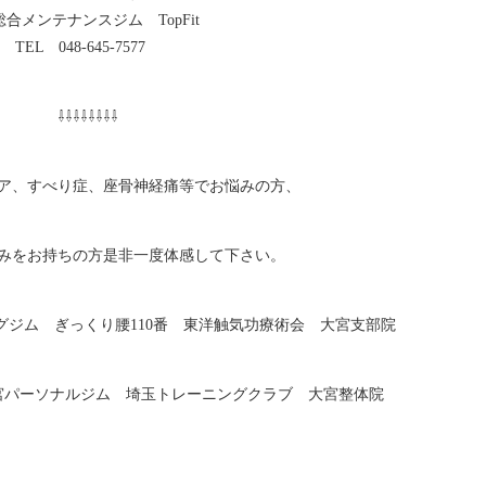
合メンテナンスジム TopFit
TEL 048-645-7577
⇩⇩⇩⇩⇩⇩⇩⇩
ア、すべり症、座骨神経痛等でお悩みの方、
みをお持ちの方是非一度体感して下さい。
ジム ぎっくり腰110番 東洋触気功療術会 大宮支部院
ソナルジム 埼玉トレーニングクラブ 大宮整体院