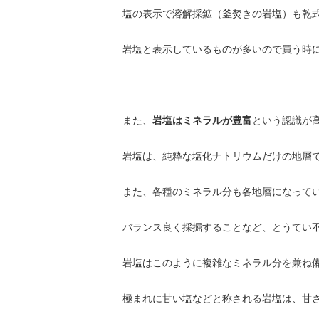
塩の表示で溶解採鉱（釜焚きの岩塩）も乾
岩塩と表示しているものが多いので買う時
また、
岩塩はミネラルが豊富
という認識が
岩塩は、純粋な塩化ナトリウムだけの地層
また、各種のミネラル分も各地層になって
バランス良く採掘することなど、とうてい
岩塩はこのように複雑なミネラル分を兼ね
極まれに甘い塩などと称される岩塩は、甘