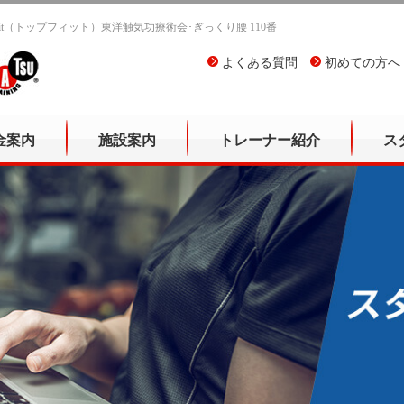
Fit（トップフィット）東洋触気功療術会･ぎっくり腰 110番
よくある質問
初めての方へ
金案内
施設案内
トレーナー紹介
ス