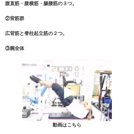
腹直筋・腹横筋・腸腰筋の３つ。
②背筋群
広背筋と脊柱起立筋の２つ。
③腕全体
動画はこちら