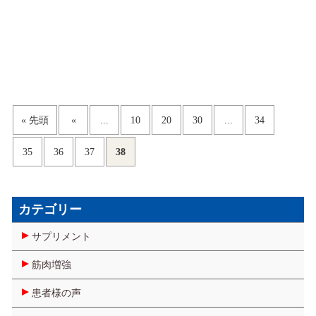
今が一番身体にとって気持ちがよいと感じられる季節化もしれま
せん。 トレーニングに適した（身体を動かしやすい）気温は２
０°～２６℃くらいと言われることもありますから、 5月というの
は本当に貴重な月になります。 時期を逃さず頑張りましょう！ 前
回、腰痛改善に関して述べましたが、大勢の方が改善を実感して
いますので、是非試してください。 さて、今回は肩こりに関し
て。 肩こりは日常生活のストレス反応のひとつで姿勢、精神的
...
...
« 先頭
«
10
20
30
34
なストレス、血行不良から 来る筋肉の緊張などによって起こりま
す。 血行不良は筋肉への必要な酸素や栄養が運ばれなくなり、酸
38
35
36
37
欠状態に陥ることで、 肩こりを慢性化させるきっかけになりま
す。 この慢性化を予防、解消するためにご自身で筋肉をしっかり
動かす必要があります。 ① 首から肩までの筋肉を伸ばす。
カテゴリー
（左右各20秒） 肩を下げながら横に 斜め前方に伸ばす ②
背中の上部を伸ばす。 （左右各20秒） 背中と腰を丸め
サプリメント
て 背骨をそらす ③ 肩甲骨を浮き上がらせる。（20回
筋肉増強
程度） 感覚がつかめない方が多いので難しい動作かもしれません
が出来るようになれば 可動域が拡がり動作が楽になるばかりか、
患者様の声
肩こりも解消出来ます。 日頃から動かしていれば、張りを抑え